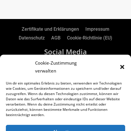
Zertifikate und Erklärungen
Impressum
Datenschutz
AGB
Cookie-Richtlinie (EU)
Social Media
Cookie-Zustimmung
verwalten
RTS Electronic GmbH | Borker Str. 88 | 45731
Um dir ein optimales Erlebnis zu bieten, verwenden wir Technologien
Waltrop | Germany
wie Cookies, um Geräteinformationen zu speichern und/oder darauf
zuzugreifen. Wenn du diesen Technologien zustimmst, können wir
Daten wie das Surfverhalten oder eindeutige IDs auf dieser Website
Copyright
©
2024 RTS Electronic GmbH
verarbeiten. Wenn du deine Zustimmung nicht erteilst oder
zurückziehst, können bestimmte Merkmale und Funktionen
Geschäftsführer: Oliver Vakilzadeh & Lars Kiera
beeinträchtigt werden.
Handelsregister: Amtsgericht Recklinghausen HR
B 3822