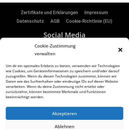
Zertifikate und Erklärungen
Impressum
Datenschutz
AGB
Cookie-Richtlinie (EU)
Social Media
Cookie-Zustimmung
verwalten
RTS Electronic GmbH | Borker Str. 88 | 45731
Um dir ein optimales Erlebnis zu bieten, verwenden wir Technologien
Waltrop | Germany
wie Cookies, um Geräteinformationen zu speichern und/oder darauf
zuzugreifen. Wenn du diesen Technologien zustimmst, können wir
Daten wie das Surfverhalten oder eindeutige IDs auf dieser Website
Copyright
©
2024 RTS Electronic GmbH
verarbeiten. Wenn du deine Zustimmung nicht erteilst oder
zurückziehst, können bestimmte Merkmale und Funktionen
Geschäftsführer: Oliver Vakilzadeh & Lars Kiera
beeinträchtigt werden.
Handelsregister: Amtsgericht Recklinghausen
HR B 3822
Akzeptieren
USt-IdNr.: DE812238130
Ablehnen