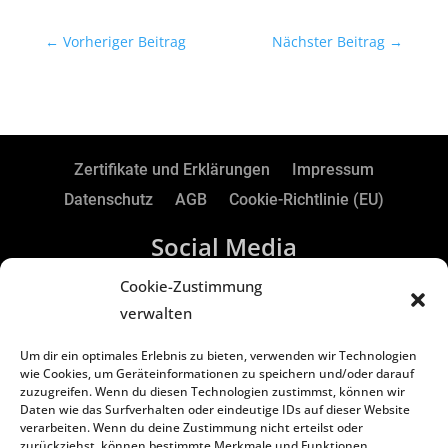
←
Vorheriger Beitrag
Nächster Beitrag
→
Zertifikate und Erklärungen
Impressum
Datenschutz
AGB
Cookie-Richtlinie (EU)
Social Media
Cookie-Zustimmung
verwalten
RTS Electronic GmbH | Borker Str. 88 | 45731
Um dir ein optimales Erlebnis zu bieten, verwenden wir Technologien
Waltrop | Germany
wie Cookies, um Geräteinformationen zu speichern und/oder darauf
zuzugreifen. Wenn du diesen Technologien zustimmst, können wir
Daten wie das Surfverhalten oder eindeutige IDs auf dieser Website
Copyright
©
2024 RTS Electronic GmbH
verarbeiten. Wenn du deine Zustimmung nicht erteilst oder
zurückziehst, können bestimmte Merkmale und Funktionen