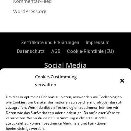
Kommentar-Feed
WordPress.org
Zertifikate und Erklärungen
Impressum
Datenschutz
AGB
Cookie-Richtlinie (EU)
Social Media
Cookie-Zustimmung
verwalten
RTS Electronic GmbH | Borker Str. 88 | 45731
Um dir ein optimales Erlebnis zu bieten, verwenden wir Technologien
Waltrop | Germany
wie Cookies, um Geräteinformationen zu speichern und/oder darauf
zuzugreifen. Wenn du diesen Technologien zustimmst, können wir
Daten wie das Surfverhalten oder eindeutige IDs auf dieser Website
Copyright
©
2024 RTS Electronic GmbH
verarbeiten. Wenn du deine Zustimmung nicht erteilst oder
zurückziehst, können bestimmte Merkmale und Funktionen
Geschäftsführer: Oliver Vakilzadeh & Lars Kiera
beeinträchtigt werden.